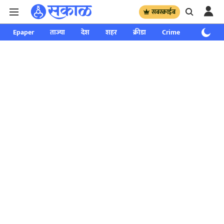
सबस्क्राईब
Epaper
ताज्या
देश
शहर
क्रीडा
Crime
साप्ताहिक