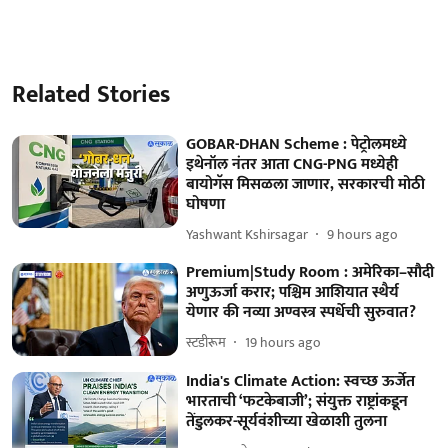
Related Stories
GOBAR-DHAN Scheme : पेट्रोलमध्ये
इथेनॉल नंतर आता CNG-PNG मध्येही
बायोगॅस मिसळला जाणार, सरकारची मोठी
घोषणा
Yashwant Kshirsagar
9 hours ago
Premium|Study Room : अमेरिका–सौदी
अणुऊर्जा करार; पश्चिम आशियात स्थैर्य
येणार की नव्या अण्वस्त्र स्पर्धेची सुरुवात?
स्टडीरूम
19 hours ago
India's Climate Action: स्वच्छ ऊर्जेत
भारताची ‘फटकेबाजी’; संयुक्त राष्ट्रांकडून
तेंडुलकर-सूर्यवंशीच्या खेळाशी तुलना