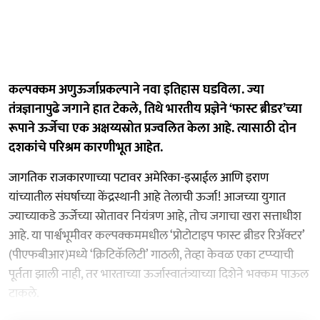
कल्पक्कम अणुऊर्जाप्रकल्पाने नवा इतिहास घडविला. ज्या
तंत्रज्ञानापुढे जगाने हात टेकले, तिथे भारतीय प्रज्ञेने ‘फास्ट ब्रीडर’च्या
रूपाने ऊर्जेचा एक अक्षय्यस्रोत प्रज्वलित केला आहे. त्यासाठी दोन
दशकांचे परिश्रम कारणीभूत आहेत.
जागतिक राजकारणाच्या पटावर अमेरिका-इस्राईल आणि इराण
यांच्यातील संघर्षाच्या केंद्रस्थानी आहे तेलाची ऊर्जा! आजच्या युगात
ज्याच्याकडे ऊर्जेच्या स्रोतावर नियंत्रण आहे, तोच जगाचा खरा सत्ताधीश
आहे. या पार्श्वभूमीवर कल्पक्कममधील ‘प्रोटोटाइप फास्ट ब्रीडर रिॲक्टर’
(पीएफबीआर)मध्ये ‘क्रिटिकॅलिटी’ गाठली, तेव्हा केवळ एका टप्प्याची
पूर्तता झाली नाही, तर भारताच्या ऊर्जास्वातंत्र्याच्या दिशेने भक्कम पाऊल
टाकले.