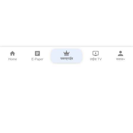
सबस्क्राईब
Home
E-Paper
लाईव्ह TV
सकाळ+
⌄
Marathi News