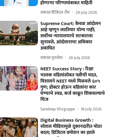
होणाऱ्या परिणामांबाबत माहिती
सकाळ डिजिटल टीम
29 July 2026
Supreme Court: केवळ आंदोलन
आहे म्हणून लाठीमार योग्य नाही;
सर्वोच्च न्यायालयाचे सरकारला
सुनावले, आंदोलनाचा अधिकार
अबाधित
सकाळ वृत्तसेवा
28 July 2026
NEET Success Story : रिक्षा
चालक वडिलांसोबत पत्नीची मदत,
विशालने NEET मध्ये मिळवले ६०५
गुण; डॉक्टर होऊन वडिलांना कार
घेण्याचे स्वप्न, कर्ज काढून शिकवल्याचे
चिज
Sandeep Shirguppe
18 July 2026
Digital Business Growth :
सोशल मीडियामुळे दुकानदारीत मोठा
बदल; डिजिटल प्रमोशन का झाले