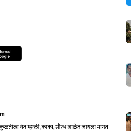
ferred
oogle
om
. काकुळतीला येत म्हन्ली, काका, सौरभ शाळेत जायला मागत