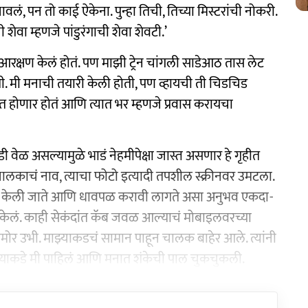
वलं, पन तो काई ऐकेना. पुन्हा तिची, तिच्या मिस्टरांची नोकरी.
शेवा म्हणजे पांडुरंगाची शेवा शेवटी.’
 आरक्षण केलं होतं. पण माझी ट्रेन चांगली साडेआठ तास लेट
होती. मी मनाची तयारी केली होती, पण व्हायची ती चिडचिड
 होणार होतं आणि त्यात भर म्हणजे प्रवास करायचा
 वेळ असल्यामुळे भाडं नेहमीपेक्षा जास्त असणार हे गृहीत
चालकाचं नाव, त्याचा फोटो इत्यादी तपशील स्क्रीनवर उमटला.
्सल केली जाते आणि धावपळ करावी लागते असा अनुभव एकदा-
श केलं. काही सेकंदांत कॅब जवळ आल्याचं मोबाइलवरच्या
समोर उभी. माझ्याकडचं सामान पाहून चालक बाहेर आले. त्यांनी
च्याकडे मी पाहिलं आणि मनात शंकेची पाल चुकचुकली.