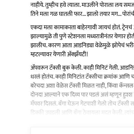
नाहीये. तुम्हीच हवे त्याला. माउलीने पोराला लय समजा
तिने मला गळ घातली फार... झालो तयार मग... पोरांची 
एकदा मला कामाकरता बाहेरगावी जायचं होतं. ट्रेनचं
झाल्यामुळे ती पुणे स्टेशनला मध्यरात्रीनंतर येणार 
झालीच. कारण आता आडनिड्या वेळेमुळे झोपेचं भरीत
म्हटल्यावर येणारी ॲक्झँयटी!
ॲपवरून टॅक्सी बुक केली. काही मिनिटं गेली. आडनिडी
धरलं होतंच. काही मिनिटांत टॅक्सीचा क्रमांक आणि 
बरेचदा अशा वेळेस टॅक्सी मिळत नाही, किंवा कॅन
दोनदा आल्याने एक दिव्य पार पडलं असं म्हणून हुश्
मॅपवर दिसलं. बॅगा घेऊन गेटपाशी गेलो तोच टॅक्सी 
डिक्की उघडली आणि बॅगा ठेवायला मदत केली. त्यां