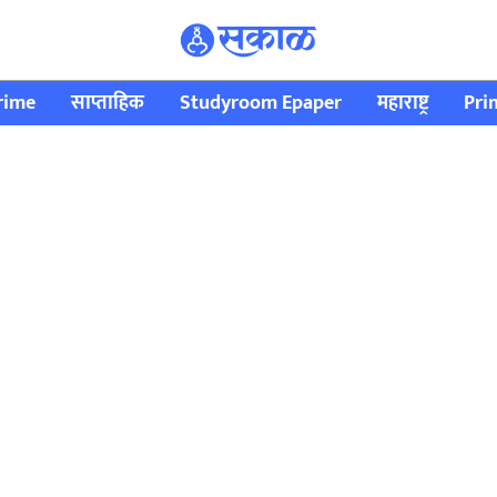
rime
साप्ताहिक
Studyroom Epaper
महाराष्ट्र
Pri