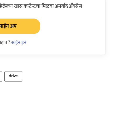
ेल्या खास कन्टेन्टचा मिळवा अमर्याद ॲक्सेस
साईन अप
आहात ?
साईन इन
drive