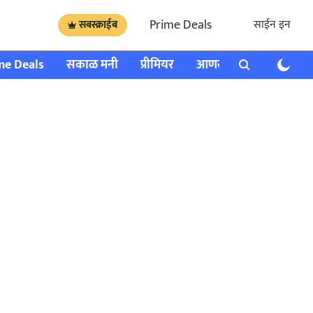
Prime Deals
साईन इन
सबस्क्राईब
me Deals
सकाळ मनी
प्रीमियर
आणखी
राशी भविष्य