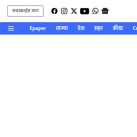
सबस्क्राईब करा
Epaper
ताज्या
देश
शहर
क्रीडा
C