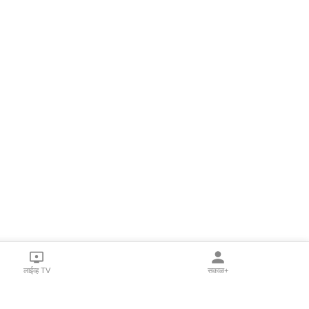
लाईव्ह TV
सकाळ+