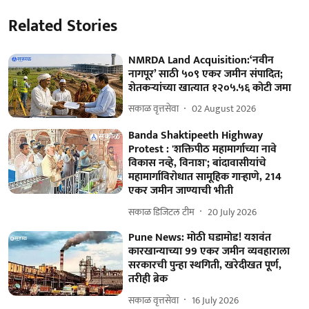
Related Stories
NMRDA Land Acquisition:‘नवीन
नागपूर’ साठी ५०९ एकर जमीन संपादित;
शेतकऱ्यांच्या खात्यात १२०५.५६ कोटी जमा
सकाळ वृत्तसेवा
02 August 2026
Banda Shaktipeeth Highway
Protest : 'शक्तिपीठ महामार्गाच्या नावे
विकास नव्हे, विनाश'; बांदावासीयांचे
महामार्गाविरोधात सामूहिक गाऱ्हाणे, 214
एकर जमीन जाण्याची भीती
सकाळ डिजिटल टीम
20 July 2026
Pune News: मोठी घडामोड! यशवंत
कारखान्याच्या 99 एकर जमीन व्यवहाराला
सरकारची पुन्हा स्थगिती, खरेदीखत पूर्ण,
तरीही ब्रेक
सकाळ वृत्तसेवा
16 July 2026