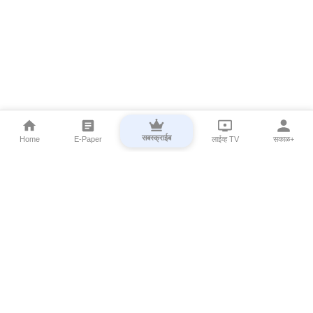
सबस्क्राईब
Home
E-Paper
लाईव्ह TV
सकाळ+
⌄
Marathi News