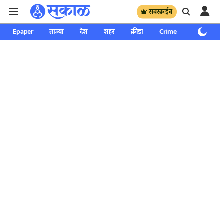
सबस्क्राईब
Epaper
ताज्या
देश
शहर
क्रीडा
Crime
साप्ताहिक