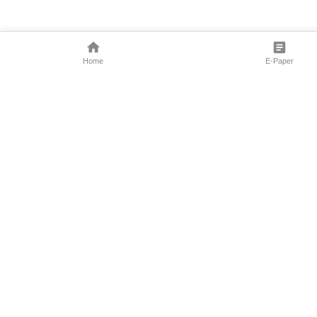
Home
E-Paper
Follow Us
Marathi News
Maharashtra N
Entertainment 