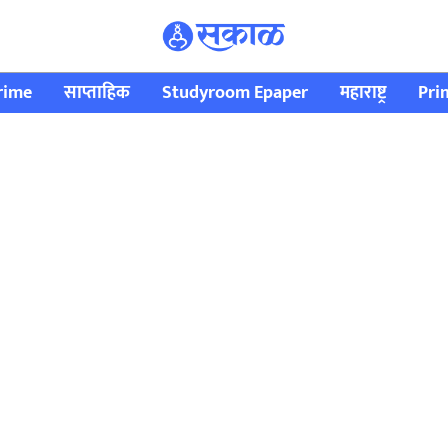
rime
साप्ताहिक
Studyroom Epaper
महाराष्ट्र
Pri