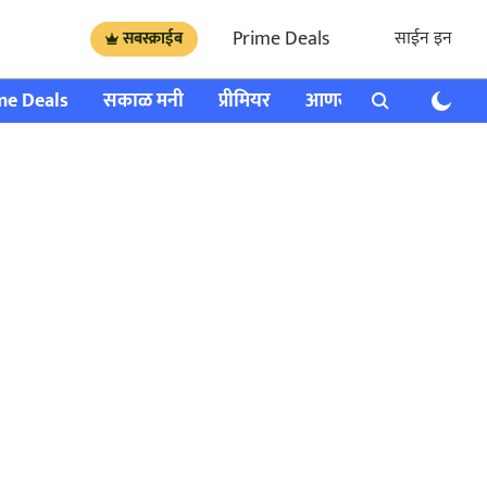
Prime Deals
साईन इन
सबस्क्राईब
me Deals
सकाळ मनी
प्रीमियर
आणखी
राशी भविष्य