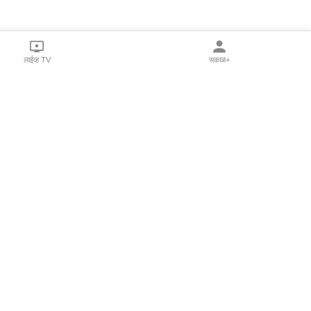
लाईव्ह TV
सकाळ+
l Programs
Print Products
Sakal Saptahik
hka
Family Doctor