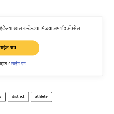
ेल्या खास कन्टेन्टचा मिळवा अमर्याद ॲक्सेस
साईन अप
आहात ?
साईन इन
s
district
athlete