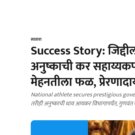
सातारा
Success Story: जिद्दी
अनुष्काची कर सहाय्यकप
मेहनतीला फळ, प्रेरणादाय
National athlete secures prestigious governmen
तरीही अनुष्काची धाव आयकर विभागापर्यंत, गुणवंत