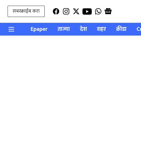
सबस्क्राईब करा
Epaper
ताज्या
देश
शहर
क्रीडा
C