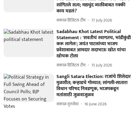
सांगितले सत्य; मद्यधुंद व्यक्तीबाबत नक्की
काय घडलं?
सकाळ डिजिटल टीम
17 July 2026
Sadabhau Khot Latest Political
Statement : 'सवतीचं स्वागतच, भांडीकुंडी
करू लागेल'; जयंत पाटलांच्या भाजप
प्रवेशाबाबत आमदार सदाभाऊ खोत यांचा
खोचक टोला
सकाळ डिजिटल टीम
15 July 2026
Sangli Satara Election: राजांचे शिलेदार
मुळशीत; कऱ्हाडचे गोव्‍यात; सांगली-सातारा
विधान परिषद निवडणूक, भाजपकडून
मतांसाठी जुळवाजुळव
सकाळ वृत्तसेवा
16 June 2026