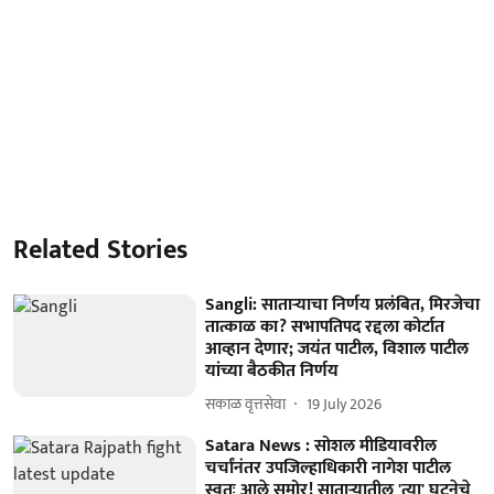
Related Stories
Sangli: साताऱ्याचा निर्णय प्रलंबित, मिरजेचा
तात्काळ का? सभापतिपद रद्दला कोर्टात
आव्हान देणार; जयंत पाटील, विशाल पाटील
यांच्या बैठकीत निर्णय
सकाळ वृत्तसेवा
19 July 2026
Satara News : सोशल मीडियावरील
चर्चांनंतर उपजिल्हाधिकारी नागेश पाटील
स्वतः आले समोर! साताऱ्यातील 'त्या' घटनेचे