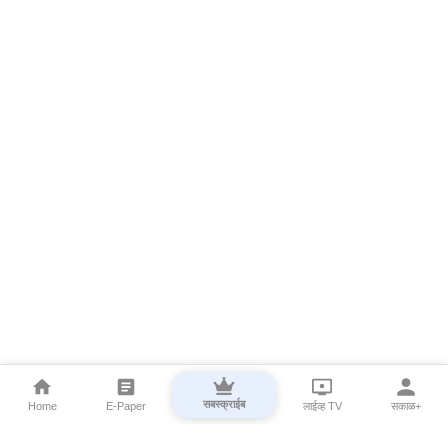
सबस्क्राईब
Home
E-Paper
लाईव्ह TV
सकाळ+