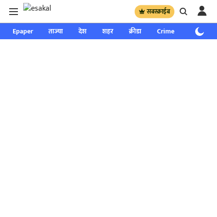
सबस्क्राईब
Epaper
ताज्या
देश
शहर
क्रीडा
Crime
साप्ताहिक