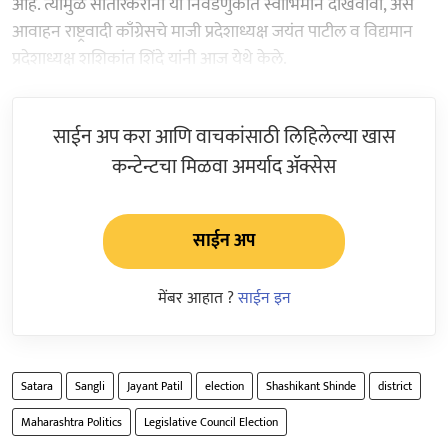
आहे. त्यामुळे सातारकरांनी या निवडणुकीत स्वाभिमान दाखवावा, असे
आवाहन राष्ट्रवादी काँग्रेसचे माजी प्रदेशाध्यक्ष जयंत पाटील व विद्यमान
प्रदेशाध्यक्ष शशिकांत शिंदे यांनी आज येथे केले.
साईन अप करा आणि वाचकांसाठी लिहिलेल्या खास
कन्टेन्टचा मिळवा अमर्याद ॲक्सेस
साईन अप
मेंबर आहात ?
साईन इन
Satara
Sangli
Jayant Patil
election
Shashikant Shinde
district
Maharashtra Politics
Legislative Council Election