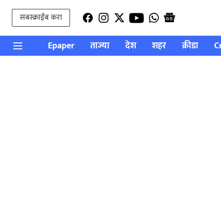
सबस्क्राईब करा
Epaper
ताज्या
देश
शहर
क्रीडा
C