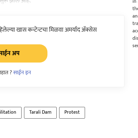
 सुरू झाले आहे.
ेल्या खास कन्टेन्टचा मिळवा अमर्याद ॲक्सेस
साईन अप
आहात ?
साईन इन
litation
Tarali Dam
Protest