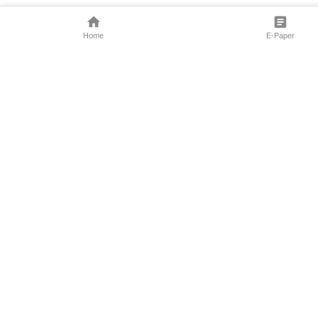
Home
E-Paper
Follow Us
Marathi News
Maharashtra N
Entertainment 
Sports News