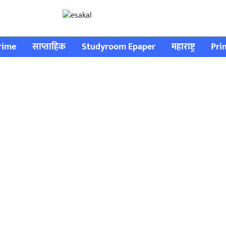
rime
साप्ताहिक
Studyroom Epaper
महाराष्ट्र
Pri