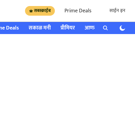
Prime Deals
साईन इन
सबस्क्राईब
me Deals
सकाळ मनी
प्रीमियर
आणखी
राशी भविष्य