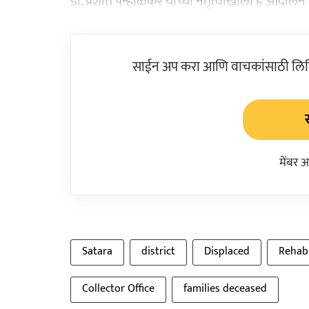
डॉ. प्रशांत पन्हाळकर यांच्या नेतृत्वाखाली हे आंदोलन
साईन अप करा आणि वाचकांसाठी लिहिल
मेंबर 
Satara
district
Displaced
Rehabi
Collector Office
families deceased