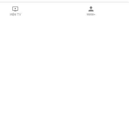
लाईव्ह TV
सकाळ+
l Programs
Print Products
Sakal Saptahik
hka
Family Doctor
 Crowdfunding
Sakal Publications
orm Pune India