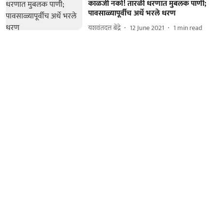
काळजी नको! तारळी धरणात मुबलक पाणी;
पावसाळ्यापूर्वीच अर्धे भरले धरण
यशवंतदत्त बेंद्रे
12 June 2021
1
min read