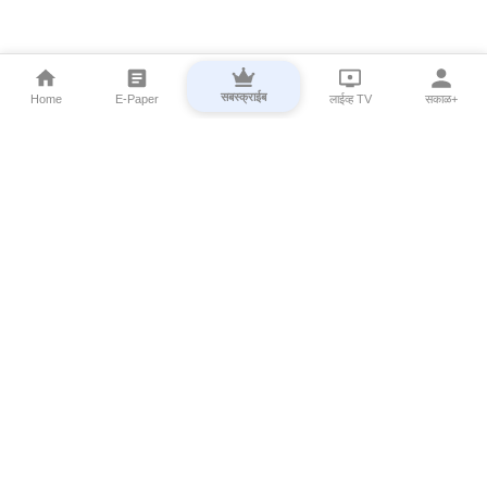
सबस्क्राईब
Home
E-Paper
लाईव्ह TV
सकाळ+
⌄
Marathi News
⌄
About Esakal
⌄
Digital Products