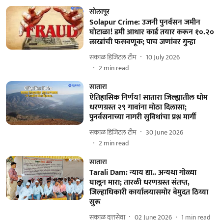
सोलापूर
Solapur Crime: उजनी पुनर्वसन जमीन
घोटाळा! डमी आधार कार्ड तयार करून १०.२०
लाखांची फसवणूक; पाच जणांवर गुन्हा
सकाळ डिजिटल टीम
10 July 2026
2
min read
सातारा
ऐतिहासिक निर्णय! सातारा जिल्ह्यातील धोम
धरणग्रस्त २९ गावांना मोठा दिलासा;
पुनर्वसनाच्या नागरी सुविधांचा प्रश्न मार्गी
सकाळ डिजिटल टीम
30 June 2026
2
min read
सातारा
Tarali Dam: न्याय द्या.. अन्यथा गोळ्या
घालून मारा; तारळी धरणग्रस्त संतप्त,
जिल्हाधिकारी कार्यालयासमोर बेमुदत ठिय्या
सुरू
सकाळ वृत्तसेवा
02 June 2026
1
min read