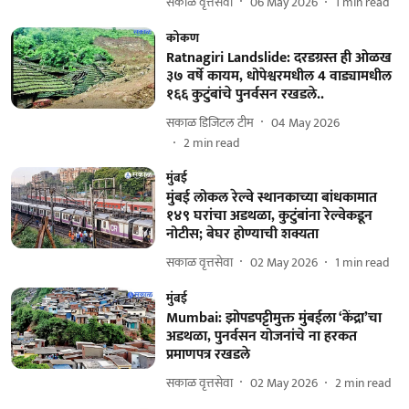
सकाळ वृत्तसेवा
06 May 2026
1
min read
कोकण
Ratnagiri Landslide: दरडग्रस्त ही ओळख
३७ वर्षे कायम, धोपेश्वरमधील 4 वाड्यामधील
१६६ कुटुंबांचे पुनर्वसन रखडले..
सकाळ डिजिटल टीम
04 May 2026
2
min read
मुंबई
मुंबई लोकल रेल्वे स्थानकाच्या बांधकामात
१४९ घरांचा अडथळा, कुटुंबांना रेल्वेकडून
नोटीस; बेघर होण्याची शक्यता
सकाळ वृत्तसेवा
02 May 2026
1
min read
मुंबई
Mumbai: झोपडपट्टीमुक्त मुंबईला ‘केंद्रा’चा
अडथळा, पुनर्वसन योजनांचे ना हरकत
प्रमाणपत्र रखडले
सकाळ वृत्तसेवा
02 May 2026
2
min read