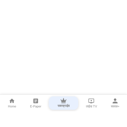
सबस्क्राईब
Home
E-Paper
लाईव्ह TV
सकाळ+