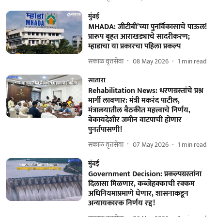
मुंबई
MHADA: जीटीबी’च्या पुनर्विकासाचे पाऊल!
प्रारूप बृहत आराखड्याचे सादरीकरण;
म्हाडाचा या प्रकारचा पहिला प्रकल्प
सकाळ वृत्तसेवा
08 May 2026
1
min read
सातारा
Rehabilitation News: धरणग्रस्तांचे प्रश्न
मार्गी लावणार: मंत्री मकरंद पाटील,
मंत्रालयातील बैठकीत महत्त्वाचे निर्णय,
बेकायदेशीर जमीन वाटपाची होणार
पुनर्तपासणी!
सकाळ वृत्तसेवा
07 May 2026
1
min read
मुंबई
Government Decision: प्रकल्पग्रस्तांना
दिलासा मिळणार, कब्जेहक्काची रक्कम
अधिनियमाप्रमाणे घेणार, शासनाकडून
अन्यायकारक निर्णय रद्द!