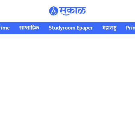
rime
साप्ताहिक
Studyroom Epaper
महाराष्ट्र
Pri