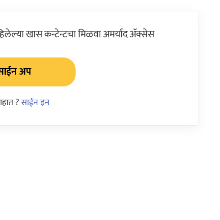
ेल्या खास कन्टेन्टचा मिळवा अमर्याद ॲक्सेस
साईन अप
आहात ?
साईन इन