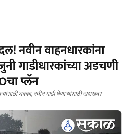
बदल! नवीन वाहनधारकांना
ुनी गाडीधारकांच्या अडचणी
Oचा प्लॅन
ांसाठी धक्का, नवीन गाडी घेणाऱ्यांसाठी खुशखबर