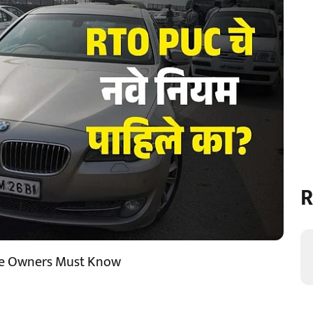
R
le Owners Must Know