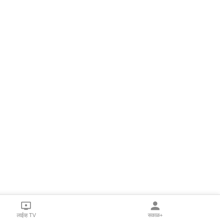
लाईव्ह TV
सकाळ+