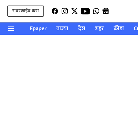
सबस्क्राईब करा
Epaper
ताज्या
देश
शहर
क्रीडा
C