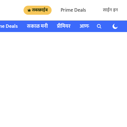
Prime Deals
साईन इन
सबस्क्राईब
me Deals
सकाळ मनी
प्रीमियर
आणखी
राशी भविष्य