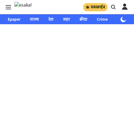
सबस्क्राईब
Epaper
ताज्या
देश
शहर
क्रीडा
Crime
साप्ताहिक