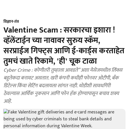
विज्ञान-तंत्र
Valentine Scam : सरकारचा इशारा !
व्हॅलेंटाईन च्या नावावर सुरुय स्कॅम,
सरप्राईज गिफ्ट्स आणि ई-कार्ड्स करताहेत
तुमचं खाते रिकामे, 'ही' चूक टाळा
Cyber Crime : कोणीतरी तुम्हाला आवडते” अशा मेसेजमधील लिंक्स
बहुतेकदा बनावट असतात. खरी कंपनी कधीही फोनवर ओटीपी, बँक
डिटेल्स किंवा सेटिंग बदलायला सांगत नाही. थोडीशी सावधगिरी
ठेवल्यास आर्थिक नुकसान आणि फोन हॅक होण्यापासून बचाव शक्य
आहे.