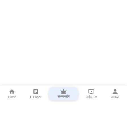
सबस्क्राईब
Home
E-Paper
लाईव्ह TV
सकाळ+