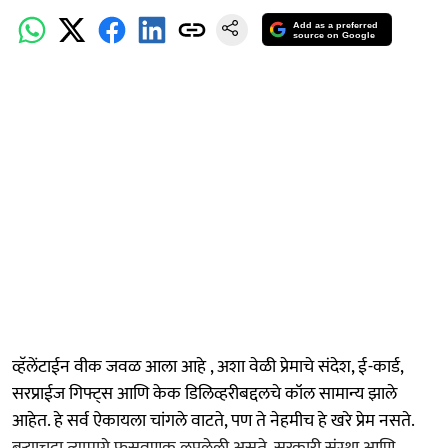
Add as a preferred
source on Google
व्हॅलेंटाईन वीक जवळ आला आहे , अशा वेळी प्रेमाचे संदेश, ई-कार्ड,
सरप्राईज गिफ्ट्स आणि केक डिलिव्हरीबद्दलचे कॉल सामान्य झाले
आहेत. हे सर्व ऐकायला चांगले वाटते, पण ते नेहमीच हे खरे प्रेम नसते.
बऱ्याचदा त्यामागे फसवणूक लपलेली असते. सरकारी संस्था आणि