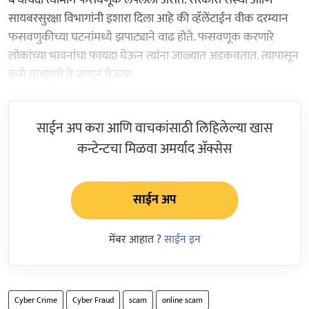
सायबरसुरक्षा विभागांनी इशारा दिला आहे की व्हॅलेंटाईन वीक दरम्यान
फसवणुकीच्या घटनांमध्ये झपाट्याने वाढ होते. फसवणूक करणारे
लोकांच्या भावनांचा फायदा घेऊन त्यांना जाळ्यात अडकवतात. त्यापासून
कसे वाचायचे ते जाणून घेऊया
साईन अप करा आणि वाचकांसाठी लिहिलेल्या खास
कन्टेन्टचा मिळवा अमर्याद ॲक्सेस
साईन अप
मेंबर आहात ?
साईन इन
Cyber Crime
Cyber Fraud
scam
online scam