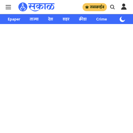
सबस्क्राईब
Epaper
ताज्या
देश
शहर
क्रीडा
Crime
साप्ताहिक