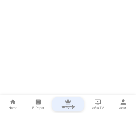
सबस्क्राईब
Home
E-Paper
लाईव्ह TV
सकाळ+