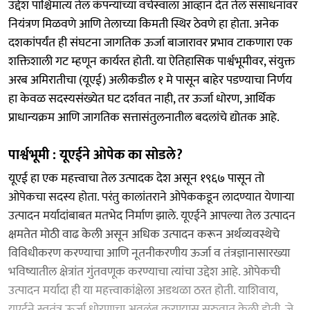
उद्देश पाश्चिमात्य तेल कंपन्यांच्या वर्चस्वाला आव्हान देत तेल संसाधनांवर
नियंत्रण मिळवणे आणि तेलाच्या किमती स्थिर ठेवणे हा होता. अनेक
दशकांपर्यंत ही संघटना जागतिक ऊर्जा बाजारावर प्रभाव टाकणारा एक
शक्तिशाली गट म्हणून कार्यरत होती. या ऐतिहासिक पार्श्वभूमीवर, संयुक्त
अरब अमिरातीचा (यूएई) अलीकडील १ मे पासून बाहेर पडण्याचा निर्णय
हा केवळ सदस्यसंख्येत घट दर्शवत नाही, तर ऊर्जा धोरण, आर्थिक
प्राधान्यक्रम आणि जागतिक सत्तासंतुलनातील बदलांचे द्योतक आहे.
पार्श्वभूमी : यूएईने ओपेक का सोडले?
यूएई हा एक महत्त्वाचा तेल उत्पादक देश असून १९६७ पासून तो
ओपेकचा सदस्य होता. परंतु कालांतराने ओपेककडून लादण्यात येणाऱ्या
उत्पादन मर्यादांबाबत मतभेद निर्माण झाले. यूएईने आपल्या तेल उत्पादन
क्षमतेत मोठी वाढ केली असून अधिक उत्पादन करून अर्थव्यवस्थेचे
विविधीकरण करण्याचा आणि नूतनीकरणीय ऊर्जा व तंत्रज्ञानासारख्या
भविष्यातील क्षेत्रांत गुंतवणूक करण्याचा त्यांचा उद्देश आहे. ओपेकची
उत्पादन मर्यादा ही या महत्त्वाकांक्षेला अडथळा ठरत होती. याशिवाय,
यूएईने स्वतंत्र ऊर्जा धोरणाचा अवलंब करण्यास सुरुवात केली होती, जे