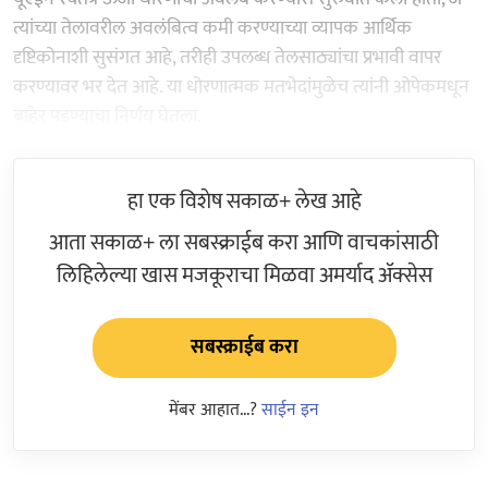
त्यांच्या तेलावरील अवलंबित्व कमी करण्याच्या व्यापक आर्थिक
दृष्टिकोनाशी सुसंगत आहे, तरीही उपलब्ध तेलसाठ्यांचा प्रभावी वापर
करण्यावर भर देत आहे. या धोरणात्मक मतभेदांमुळेच त्यांनी ओपेकमधून
बाहेर पडण्याचा निर्णय घेतला.
हा एक विशेष सकाळ+ लेख आहे
आता सकाळ+ ला सबस्क्राईब करा आणि वाचकांसाठी
लिहिलेल्या खास मजकूराचा मिळवा अमर्याद ॲक्सेस
सबस्क्राईब करा
मेंबर आहात...?
साईन इन