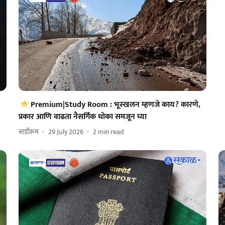
Premium|Study Room : भूस्खलन म्हणजे काय? कारणे,
प्रकार आणि वाढता नैसर्गिक धोका समजून घ्या
स्टडीरूम
29 July 2026
2
min read