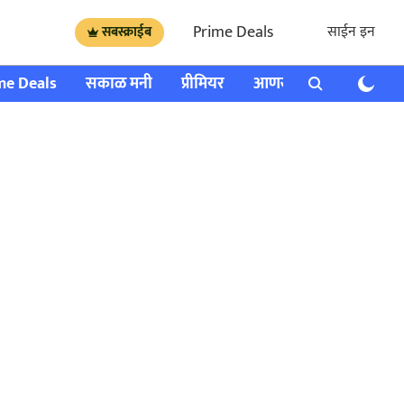
Prime Deals
साईन इन
सबस्क्राईब
me Deals
सकाळ मनी
प्रीमियर
आणखी
राशी भविष्य