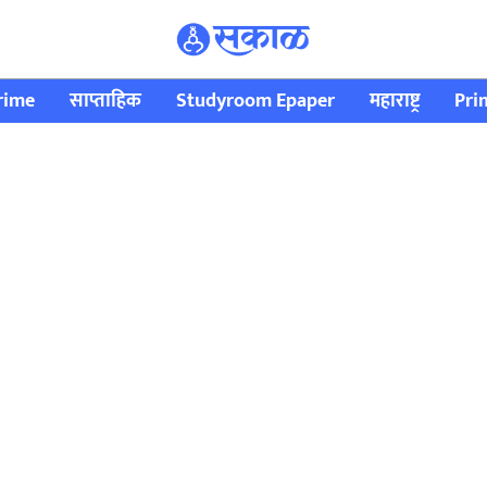
rime
साप्ताहिक
Studyroom Epaper
महाराष्ट्र
Pri