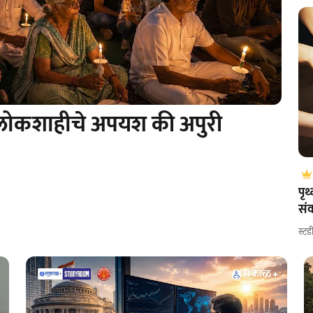
ोकशाहीचे अपयश की अपुरी
पृथ
संव
स्टड