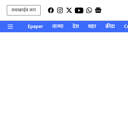
सबस्क्राईब करा
Epaper
ताज्या
देश
शहर
क्रीडा
C