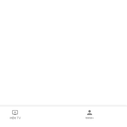
लाईव्ह TV
सकाळ+