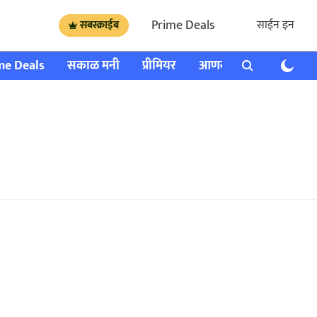
Prime Deals
साईन इन
सबस्क्राईब
me Deals
सकाळ मनी
प्रीमियर
आणखी
राशी भविष्य