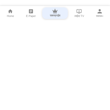
सबस्क्राईब
Home
E-Paper
लाईव्ह TV
सकाळ+
⌄
Marathi News
⌄
About Esakal
⌄
Digital Products