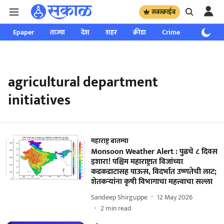
सबस्क्राईब
Epaper
ताज्या
देश
शहर
क्रीडा
Crime
साप्ताहिक
agricultural department
initiatives
महाराष्ट्र बातम्या
Monsoon Weather Alert : पुढचे ८ दिवस
इशारा! पश्चिम महाराष्ट्रात विजांच्या
कडकडाटासह पाऊस, विदर्भात उष्णतेची लाट;
शेतकऱ्यांना कृषी विभागाचा महत्त्वाचा सल्ला
Sandeep Shirguppe
12 May 2026
2
min read