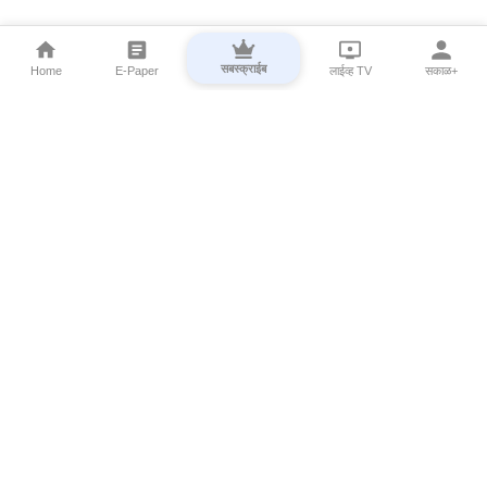
सबस्क्राईब
Home
E-Paper
लाईव्ह TV
सकाळ+
⌄
Marathi News
⌄
About Esakal
⌄
Digital Products