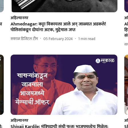
अहिल्यानगर
अह
ला
Ahmednagar: कट्टा विकायला आले अन्‌ जाळ्यात अडकले!
A
पोलिसांकडून दोघांना अटक, मुद्देमाल जप्त
हि
स
सकाळ डिजिटल टीम
05 February 2024
1
min read
स
अहिल्यानगर
अह
ी;
Shivaji Kardile: मंत्रिपदाची संधी फक्त भाजपमध्येच मिळेल;
Sh