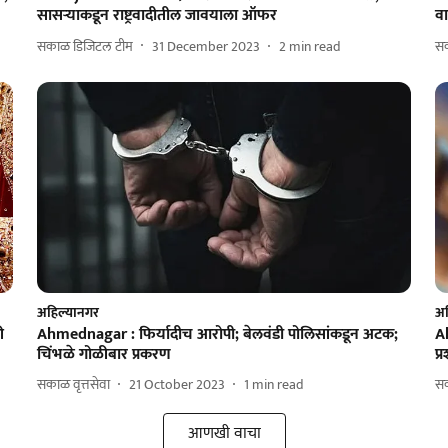
सासऱ्याकडून राष्ट्रवादीतील जावयाला ऑफर
व
सकाळ डिजिटल टीम
31 December 2023
2
min read
स
अहिल्यानगर
अह
ी
Ahmednagar : फिर्यादीच आरोपी; बेलवंडी पोलिसांकडून अटक;
A
चिंभळे गोळीबार प्रकरण
प
सकाळ वृत्तसेवा
21 October 2023
1
min read
स
आणखी वाचा