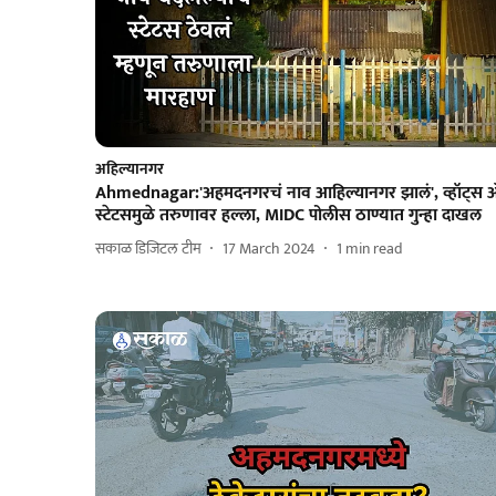
अहिल्यानगर
Ahmednagar:'अहमदनगरचं नाव आहिल्यानगर झालं', व्हॉट्‌स 
स्टेटसमुळे तरुणावर हल्ला, MIDC पोलीस ठाण्यात गुन्हा दाखल
सकाळ डिजिटल टीम
17 March 2024
1
min read