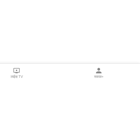
लाईव्ह TV
सकाळ+