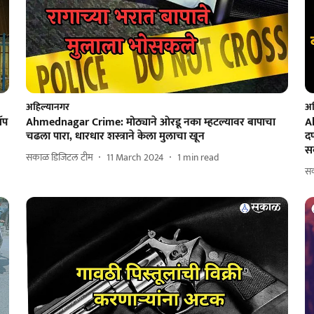
अहिल्यानगर
अह
ॲप
Ahmednagar Crime: मोठ्याने ओरडू नका म्हटल्यावर बापाचा
Ah
चढला पारा, धारधार शस्त्राने केला मुलाचा खून
दण
सर
सकाळ डिजिटल टीम
11 March 2024
1
min read
स