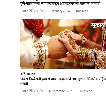
पुणे-नाशिकच्या व्यापाऱ्यांकडून अहमदनगरच्या पतंगांना मागणी
सकाळ डिजिटल टीम
05 January 2024
1
min read
अहिल्यानगर
'नवरा निर्व्यसनी हवा गं बाई'! लग्नासाठी 'या' मुलांना मिळतेय पहिल
पसंती
सकाळ डिजिटल टीम
26 December 2023
1
min read