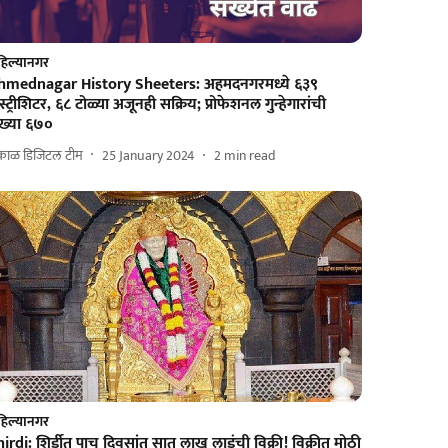
िल्यानगर
hmednagar History Sheeters: अहमदनगरमध्ये ६३९
स्ट्रीशिटर, ६८ टोळ्या अजूनही सक्रिय; प्रोफेशनल गुन्हेगारांची
ंख्या ६७०
काळ डिजिटल टीम
25 January 2024
2
min read
िल्यानगर
irdi: शिर्डीत पाच दिवसांत सात लाख लाडूंची विक्री! विक्रीत मोठी