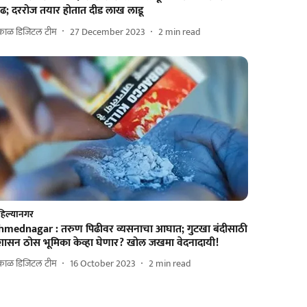
ाढ; दररोज तयार होतात दीड लाख लाडू
काळ डिजिटल टीम
27 December 2023
2
min read
िल्यानगर
hmednagar : तरुण पिढीवर व्यसनाचा आघात; गुटखा बंदीसाठी
्रशासन ठोस भूमिका केव्हा घेणार? खोल जखमा वेदनादायी!
काळ डिजिटल टीम
16 October 2023
2
min read