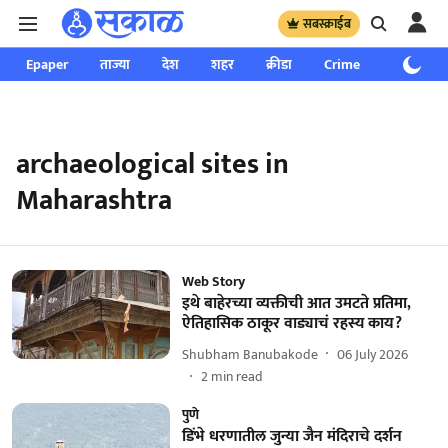
सबस्क्राईब
Epaper
ताज्या
देश
शहर
क्रीडा
Crime
साप्ताहिक
archaeological sites in
Maharashtra
Web Story
इथे बाहेरच्या व्यक्तीची आत उमटते प्रतिमा,
ऐतिहासिक ठाकूर वाड्याचं रहस्य काय?
Shubham Banubakode
06 July 2026
2
min read
पुणे
डिंभे धरणातील जुन्या जैन मंदिराचे दर्शन