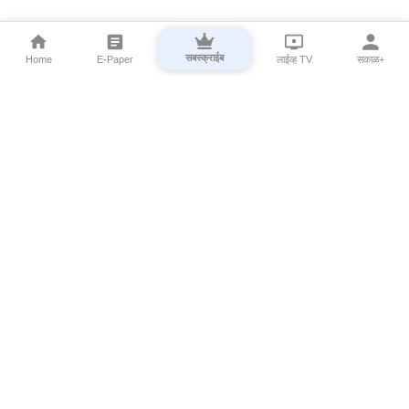
सबस्क्राईब
Home
E-Paper
लाईव्ह TV
सकाळ+
⌄
Marathi News
⌄
About Esakal
⌄
Digital Products