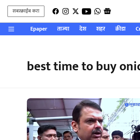
सबस्क्राईब करा
Epaper
ताज्या
देश
शहर
क्रीडा
C
best time to buy oni