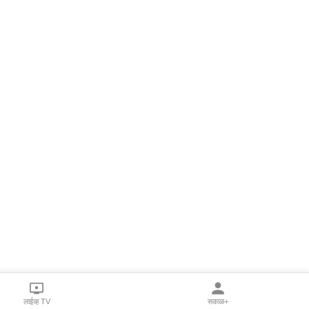
लाईव्ह TV
सकाळ+