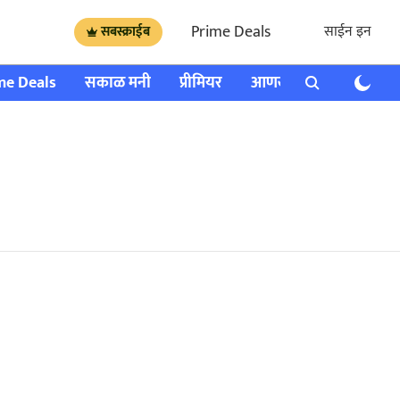
Prime Deals
साईन इन
सबस्क्राईब
me Deals
सकाळ मनी
प्रीमियर
आणखी
राशी भविष्य