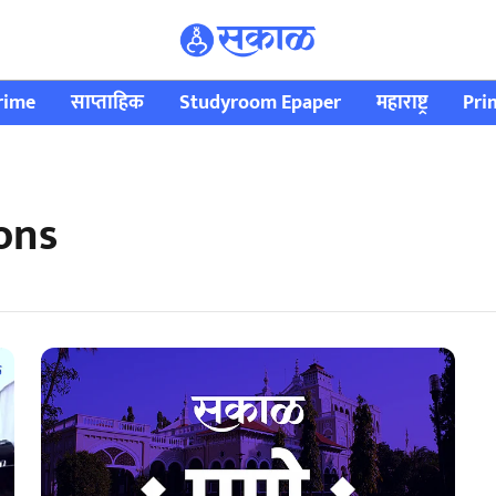
rime
साप्ताहिक
Studyroom Epaper
महाराष्ट्र
Pri
ons