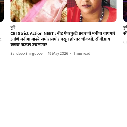
पुणे
पु
CBI Strict Action NEET : नीट पेपरफुटी प्रकरणी मनीषा वाघमारे
सी
;
आणि मनीषा मांढरे समोरासमोर बसून होणार चौकशी, सीबीआय
C
कडक पाऊल उचलणार
Sandeep Shirguppe
19 May 2026
1
min read