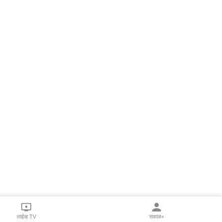
लाईव्ह TV
सकाळ+