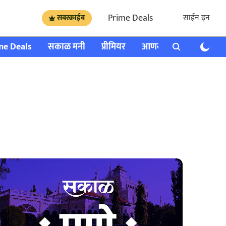
Prime Deals
साईन इन
सबस्क्राईब
me Deals
सकाळ मनी
प्रीमियर
आणखी
राशी भविष्य