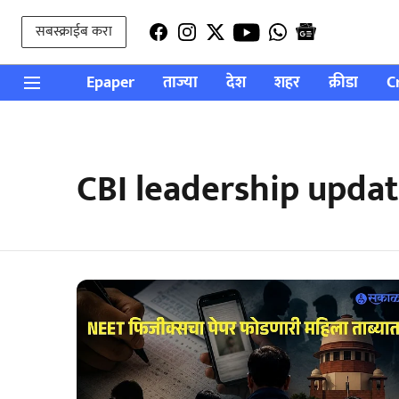
सबस्क्राईब करा
Epaper
ताज्या
देश
शहर
क्रीडा
C
CBI leadership upda