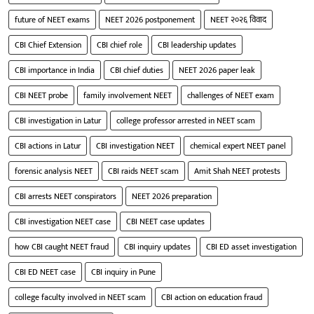
future of NEET exams
NEET 2026 postponement
NEET २०२६ विवाद
CBI Chief Extension
CBI chief role
CBI leadership updates
CBI importance in India
CBI chief duties
NEET 2026 paper leak
CBI NEET probe
family involvement NEET
challenges of NEET exam
CBI investigation in Latur
college professor arrested in NEET scam
CBI actions in Latur
CBI investigation NEET
chemical expert NEET panel
forensic analysis NEET
CBI raids NEET scam
Amit Shah NEET protests
CBI arrests NEET conspirators
NEET 2026 preparation
CBI investigation NEET case
CBI NEET case updates
how CBI caught NEET fraud
CBI inquiry updates
CBI ED asset investigation
CBI ED NEET case
CBI inquiry in Pune
college faculty involved in NEET scam
CBI action on education fraud