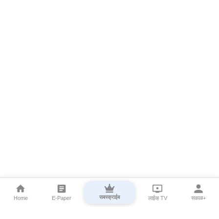
सबस्क्राईब
Home
E-Paper
लाईव्ह TV
सकाळ+