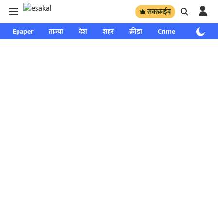
सबस्क्राईब
Epaper
ताज्या
देश
शहर
क्रीडा
Crime
साप्ताहिक