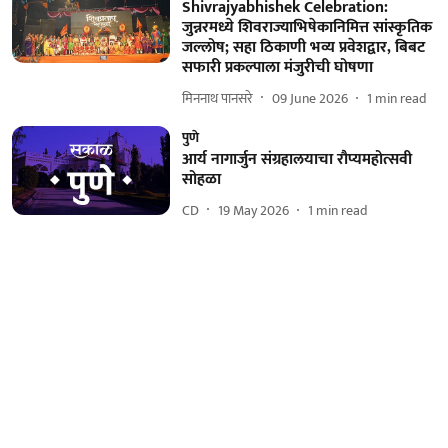
Shivrajyabhishek Celebration:
जुन्नरमध्ये शिवराज्याभिषेकानिमित्त सांस्कृतिक
जल्लोष; सहा ठिकाणी भव्य प्रवेशद्वार, बिबट
सफारी प्रकल्पाला मंजुरीची घोषणा
मिननाथ पानसरे
09 June 2026
1
min read
पुणे
आर्य नागार्जुन संग्रहालयाचा रौप्यमहोत्सवी
सोहळा
CD
19 May 2026
1
min read