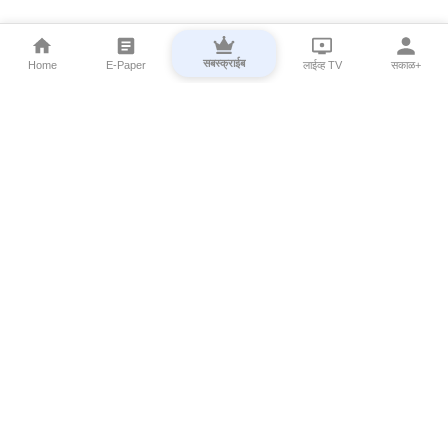
सबस्क्राईब
Home
E-Paper
लाईव्ह TV
सकाळ+
⌄
Marathi News
⌄
About Esakal
⌄
Digital Products