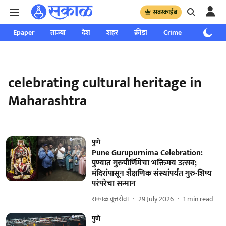
सबस्क्राईब
Epaper
ताज्या
देश
शहर
क्रीडा
Crime
साप्ताहिक
celebrating cultural heritage in
Maharashtra
पुणे
Pune Gurupurnima Celebration:
पुण्यात गुरुपौर्णिमेचा भक्तिमय उत्सव;
मंदिरांपासून शैक्षणिक संस्थांपर्यंत गुरु-शिष्य
परंपरेचा सन्मान
सकाळ वृत्तसेवा
29 July 2026
1
min read
पुणे