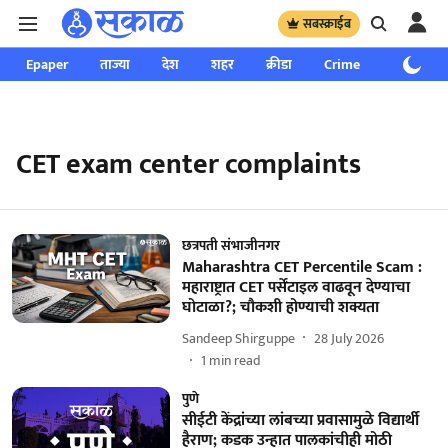
सबस्क्राईब
Epaper
ताज्या
देश
शहर
क्रीडा
Crime
साप्ताहिक
CET exam center complaints
छत्रपती संभाजीनगर
Maharashtra CET Percentile Scam :
महाराष्ट्रात CET पर्सेंटाइल वाढवून देण्याचा
घोटाळा?; चौकशी होण्याची शक्यता
Sandeep Shirguppe
28 July 2026
1
min read
पुणे
सीईटी केंद्रांच्या लांबच्या प्रवासामुळे विद्यार्थी
हैराण; कडक उन्हात पालकांचीही मोठी