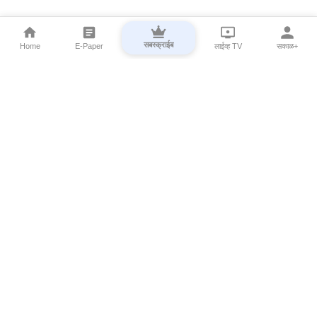
सबस्क्राईब
Home
E-Paper
लाईव्ह TV
सकाळ+
⌄
Marathi News
⌄
About Esakal
⌄
Digital Products