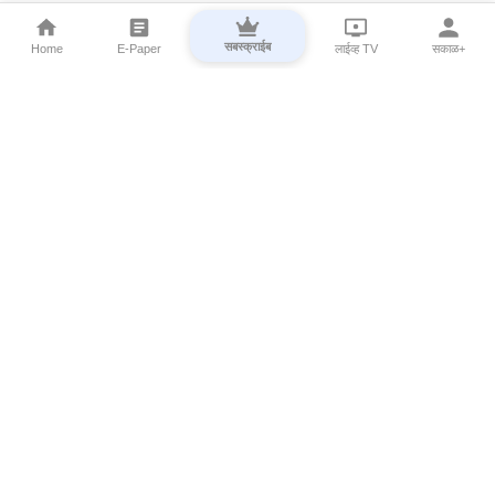
सबस्क्राईब
Home
E-Paper
लाईव्ह TV
सकाळ+
⌄
Marathi News
⌄
About Esakal
⌄
Digital Products
⌄
Sakal Programs