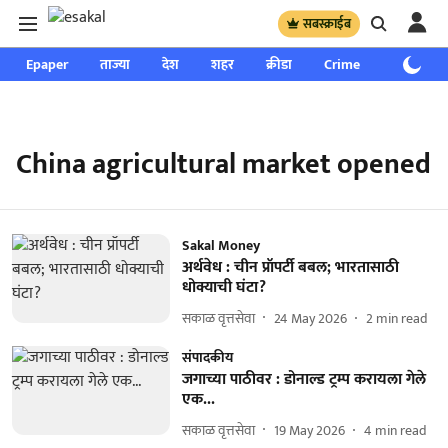
सबस्क्राईब
Epaper
ताज्या
देश
शहर
क्रीडा
Crime
साप्ताहिक
China agricultural market opened
Sakal Money
अर्थवेध : चीन प्रॉपर्टी बबल; भारतासाठी
धोक्याची घंटा?
सकाळ वृत्तसेवा
24 May 2026
2
min read
संपादकीय
जगाच्या पाठीवर : डोनाल्ड ट्रम्प करायला गेले
एक...
सकाळ वृत्तसेवा
19 May 2026
4
min read