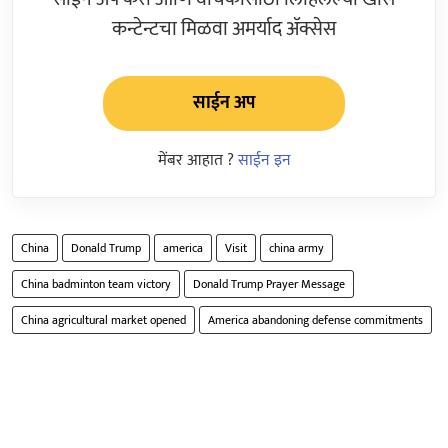
कन्टेन्टचा मिळवा अमर्याद ॲक्सेस
साईन अप
मेंबर आहात ?
साईन इन
China
Donald Trump
america
Visit
china army
China badminton team victory
Donald Trump Prayer Message
China agricultural market opened
America abandoning defense commitments