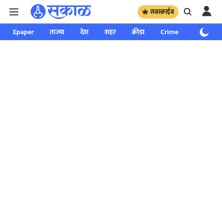
सबस्क्राईब
Epaper
ताज्या
देश
शहर
क्रीडा
Crime
साप्ताहिक