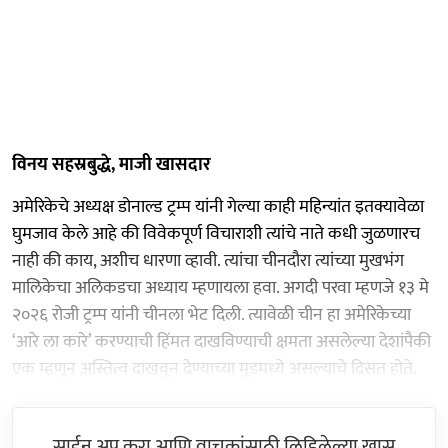
विनय सहस्रबुद्धे, माजी खासदार
अमेरिकेचे अध्यक्ष डोनाल्ड ट्रम्प यांनी गेल्या काही महिन्यांत इतक्यावेळा
घुमजाव केले आहे की विवेकपूर्ण विचाराशी त्यांचे नाते कधी जुळणारच
नाही की काय, अशीच धारणा व्हावी. त्यांचा चीनदौरा त्यांच्या मुखभंग
मालिकेचा अलिकडचा अध्याय म्हणायला हवा. अगदी परवा म्हणजे १३ मे
२०२६ रोजी ट्रम्प यांनी चीनला भेट दिली. त्यावेळी चीन हा अमेरिकेच्या
‘आरे ला कारे’ करण्याची हिंमत दाखविण्याची क्षमता असलेल्या देशांपैकी
एक म्हणून अस्तित्व दाखवून देण्याच्या मूडमध्ये असल्याचे दिसत होते.
साईन अप करा आणि वाचकांसाठी लिहिलेल्या खास