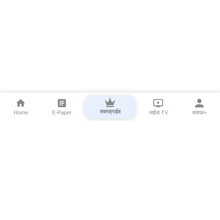
सबस्क्राईब
Home
E-Paper
लाईव्ह TV
सकाळ+
⌄
Marathi News