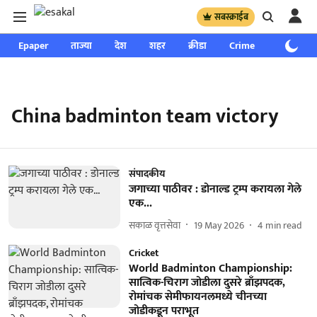
सबस्क्राईब
Epaper
ताज्या
देश
शहर
क्रीडा
Crime
साप्ताहिक
China badminton team victory
संपादकीय
जगाच्या पाठीवर : डोनाल्ड ट्रम्प करायला गेले
एक...
सकाळ वृत्तसेवा
19 May 2026
4
min read
Cricket
World Badminton Championship:
सात्विक-चिराग जोडीला दुसरे ब्राँझपदक,
रोमांचक सेमीफायनलमध्ये चीनच्या
जोडीकडून पराभूत