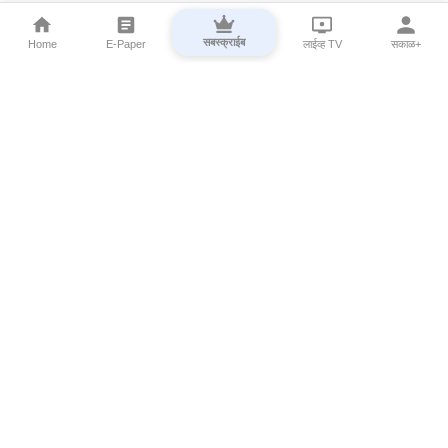
सबस्क्राईब
Home
E-Paper
लाईव्ह TV
सकाळ+
⌄
Marathi News
⌄
About Esakal
⌄
Digital Products
⌄
Sakal Programs