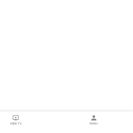
लाईव्ह TV
सकाळ+