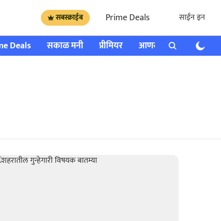
Prime Deals
साईन इन
सबस्क्राईब
me Deals
सकाळ मनी
प्रीमियर
आणखी
राशी भविष्य