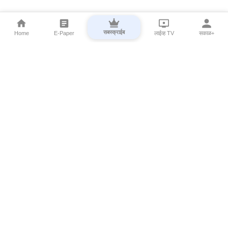
सबस्क्राईब
Home
E-Paper
लाईव्ह TV
सकाळ+
⌄
Marathi News
⌄
About Esakal
⌄
Digital Products