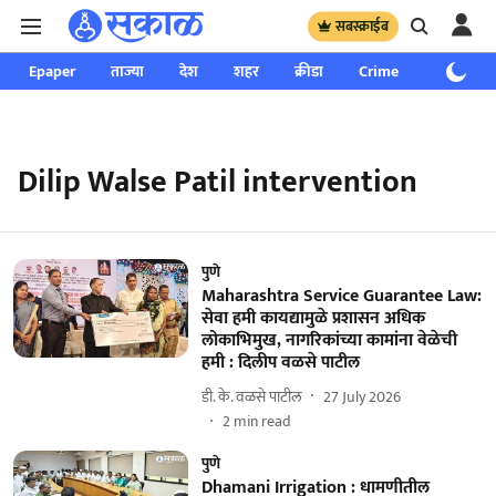
सबस्क्राईब
Epaper
ताज्या
देश
शहर
क्रीडा
Crime
साप्ताहिक
Dilip Walse Patil intervention
पुणे
Maharashtra Service Guarantee Law:
सेवा हमी कायद्यामुळे प्रशासन अधिक
लोकाभिमुख, नागरिकांच्या कामांना वेळेची
हमी : दिलीप वळसे पाटील
डी. के. वळसे पाटील
27 July 2026
2
min read
पुणे
Dhamani Irrigation : धामणीतील