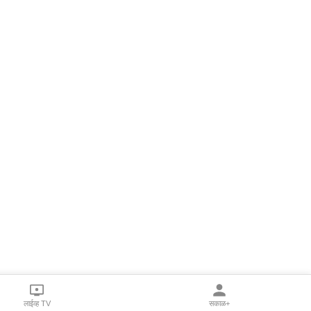
लाईव्ह TV
सकाळ+