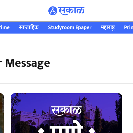
rime
साप्ताहिक
Studyroom Epaper
महाराष्ट्र
Pri
r Message