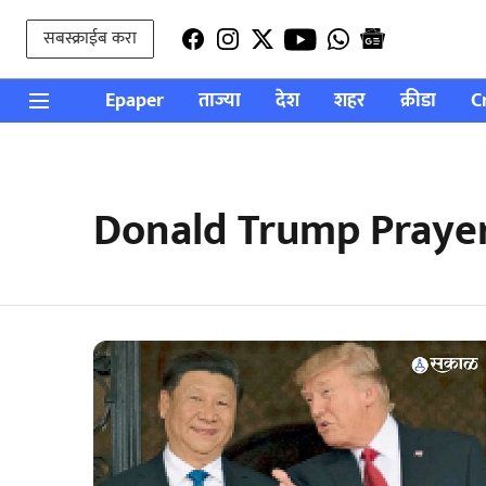
सबस्क्राईब करा
Epaper
ताज्या
देश
शहर
क्रीडा
C
Donald Trump Praye