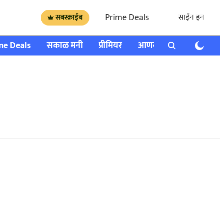
Prime Deals
साईन इन
सबस्क्राईब
me Deals
सकाळ मनी
प्रीमियर
आणखी
राशी भविष्य