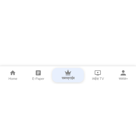
सबस्क्राईब
Home
E-Paper
लाईव्ह TV
सकाळ+