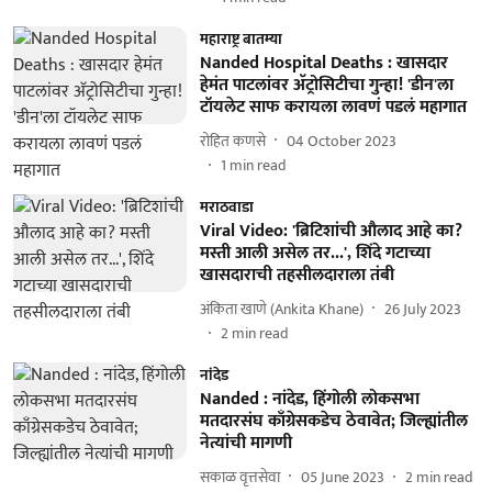
महाराष्ट्र बातम्या
Nanded Hospital Deaths : खासदार
हेमंत पाटलांवर अ‍ॅट्रोसिटीचा गुन्हा! 'डीन'ला
टॉयलेट साफ करायला लावणं पडलं महागात
रोहित कणसे
04 October 2023
1
min read
मराठवाडा
Viral Video: 'ब्रिटिशांची औलाद आहे का?
मस्ती आली असेल तर...', शिंदे गटाच्या
खासदाराची तहसीलदाराला तंबी
अंकिता खाणे (Ankita Khane)
26 July 2023
2
min read
नांदेड
Nanded : नांदेड, हिंगोली लोकसभा
मतदारसंघ काँग्रेसकडेच ठेवावेत; जिल्ह्यांतील
नेत्यांची मागणी
सकाळ वृत्तसेवा
05 June 2023
2
min read