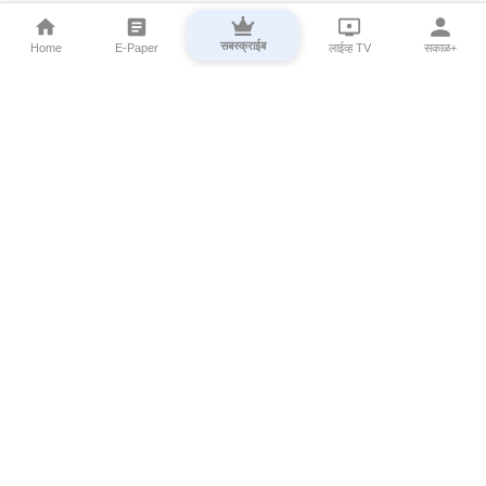
सबस्क्राईब
Home
E-Paper
लाईव्ह TV
सकाळ+
⌄
Marathi News
⌄
About Esakal
⌄
Digital Products
⌄
Sakal Programs