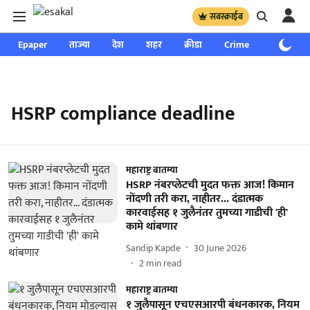
सबस्क्राईब
Epaper
ताज्या
देश
शहर
क्रीडा
Crime
साप्ताहिक
HSRP compliance deadline
महाराष्ट्र बातम्या
HSRP नंबरप्लेटची मुदत फक्त आज! किमान
नोंदणी तरी करा, नाहीतर... दंडात्मक
कारवाईसह १ जुलैनंतर तुमच्या गाडीची 'ही'
कामे थांबणार
Sandip Kapde
30 June 2026
2
min read
महाराष्ट्र बातम्या
१ जुलैपासून एचएसआरपी बंधनकारक, नियम