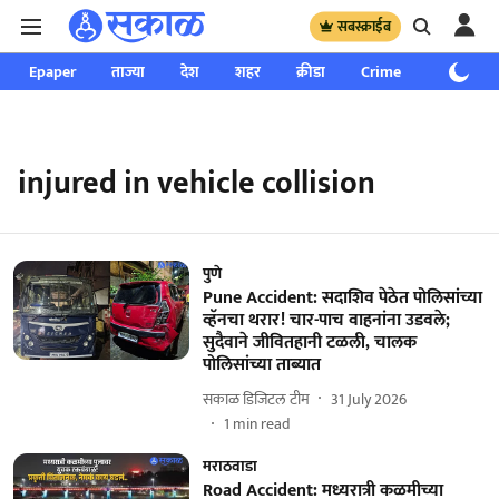
सबस्क्राईब
Epaper
ताज्या
देश
शहर
क्रीडा
Crime
साप्ताहिक
injured in vehicle collision
पुणे
Pune Accident: सदाशिव पेठेत पोलिसांच्या
व्हॅनचा थरार! चार-पाच वाहनांना उडवले;
सुदैवाने जीवितहानी टळली, चालक
पोलिसांच्या ताब्यात
सकाळ डिजिटल टीम
31 July 2026
1
min read
मराठवाडा
Road Accident: मध्यरात्री कळमीच्या