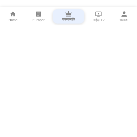
सबस्क्राईब
Home
E-Paper
लाईव्ह TV
सकाळ+
⌄
Marathi News
⌄
About Esakal
⌄
Digital Products