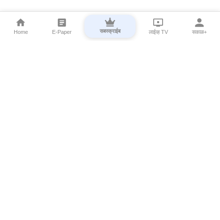
सबस्क्राईब
Home
E-Paper
लाईव्ह TV
सकाळ+
⌄
Marathi News
⌄
About Esakal
⌄
Digital Products