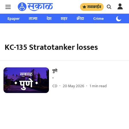
सबस्क्राईब
Epaper
ताज्या
देश
शहर
क्रीडा
Crime
साप्ताहिक
KC-135 Stratotanker losses
पुणे
.
CD
20 May 2026
1
min read