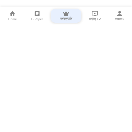
सबस्क्राईब
Home
E-Paper
लाईव्ह TV
सकाळ+
⌄
Marathi News
⌄
About Esakal
⌄
Digital Products