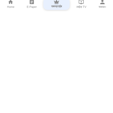
सबस्क्राईब
Home
E-Paper
लाईव्ह TV
सकाळ+
⌄
Marathi News
⌄
About Esakal
⌄
Digital Products
⌄
Sakal Programs