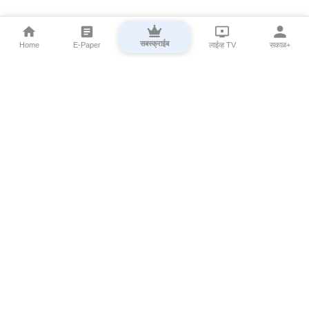
सबस्क्राईब
Home
E-Paper
लाईव्ह TV
सकाळ+
⌄
Marathi News
⌄
About Esakal
⌄
Digital Products