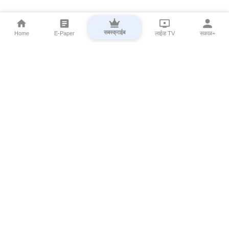
सबस्क्राईब
Home
E-Paper
लाईव्ह TV
सकाळ+
⌄
Marathi News
⌄
About Esakal
⌄
Digital Products