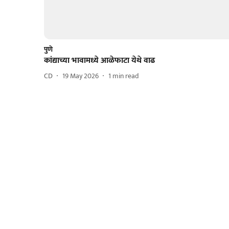
पुणे
कांद्याच्या भावामध्ये आळेफाटा येथे वाढ
CD
19 May 2026
1
min read