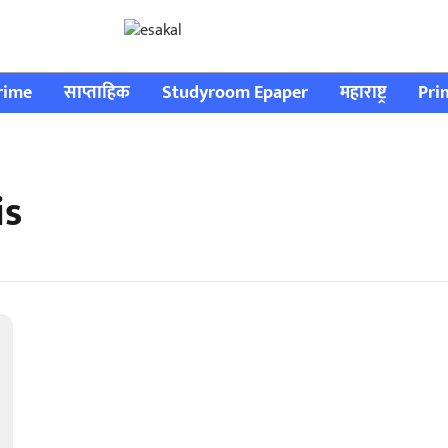
rime
साप्ताहिक
Studyroom Epaper
महाराष्ट्र
Pri
is