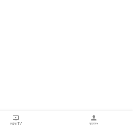
लाईव्ह TV
सकाळ+