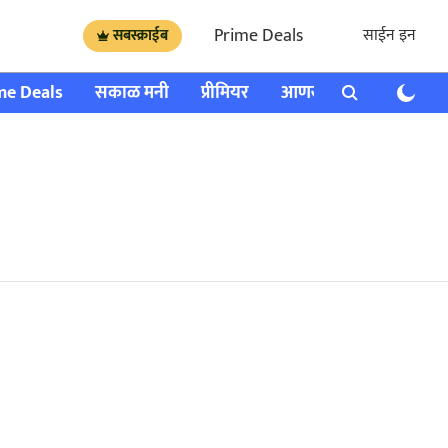
Prime Deals
साईन इन
सबस्क्राईब
me Deals
सकाळ मनी
प्रीमियर
आणखी
राशी भविष्य