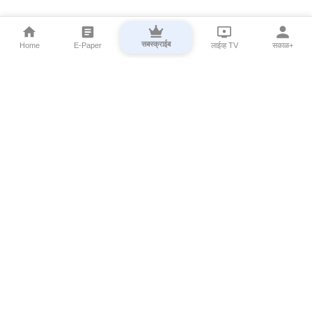
सबस्क्राईब
Home
E-Paper
लाईव्ह TV
सकाळ+
⌄
Marathi News
⌄
About Esakal
⌄
Digital Products