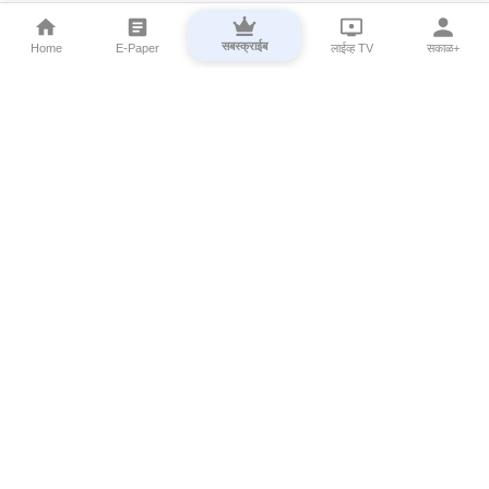
सबस्क्राईब
Home
E-Paper
लाईव्ह TV
सकाळ+
⌄
Marathi News
⌄
About Esakal
⌄
Digital Products
⌄
Sakal Programs