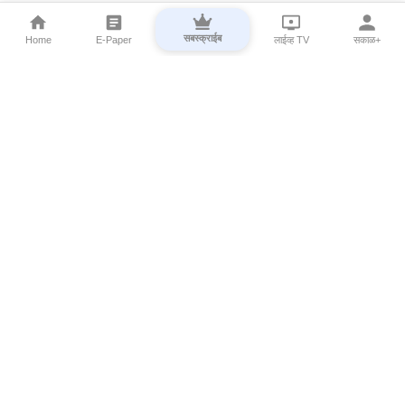
सबस्क्राईब
Home
E-Paper
लाईव्ह TV
सकाळ+
⌄
Marathi News
⌄
About Esakal
⌄
Digital Products
⌄
Sakal Programs