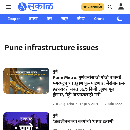
सबस्क्राईब
Epaper
ताज्या
देश
शहर
क्रीडा
Crime
साप्ताहिक
Pune infrastructure issues
पुणे
Pune Metro: पुणेकरांसाठी मोठी बातमी!
मगरपट्ट्याचा उड्डाण पूल पाडणार; भैरोबानाला-
हडपसर ते यवत ३६.५ किमी उड्डाण पूल
हाेणार, मेट्रो विस्तारालाही गती
सकाळ वृत्तसेवा
17 July 2026
2
min read
पुणे
‘जलजीवन’च्या कामांची ‘घागर उताणी’