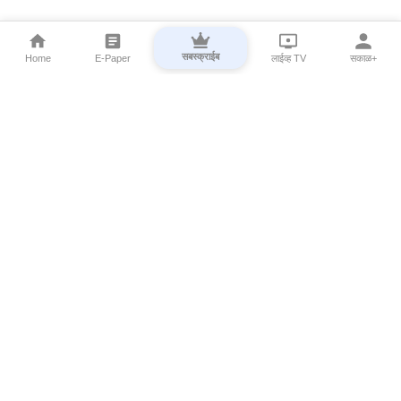
सबस्क्राईब
Home
E-Paper
लाईव्ह TV
सकाळ+
⌄
Marathi News
⌄
About Esakal
⌄
Digital Products