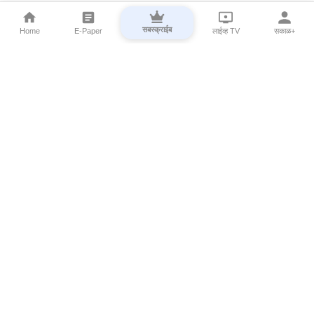
सबस्क्राईब
Home
E-Paper
लाईव्ह TV
सकाळ+
⌄
Marathi News
⌄
About Esakal
⌄
Digital Products
⌄
Sakal Programs