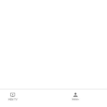
लाईव्ह TV
सकाळ+