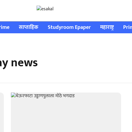
rime
साप्ताहिक
Studyroom Epaper
महाराष्ट्र
Pri
ay news