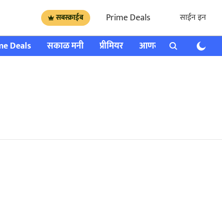
Prime Deals
साईन इन
सबस्क्राईब
me Deals
सकाळ मनी
प्रीमियर
आणखी
राशी भविष्य