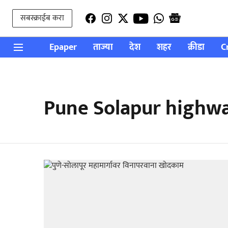
सबस्क्राईब करा
Epaper
ताज्या
देश
शहर
क्रीडा
C
Pune Solapur highw