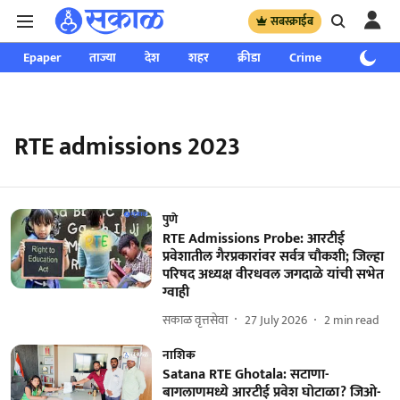
सबस्क्राईब
Epaper
ताज्या
देश
शहर
क्रीडा
Crime
साप्ताहिक
RTE admissions 2023
पुणे
RTE Admissions Probe: आरटीई
प्रवेशातील गैरप्रकारांवर सर्वत्र चौकशी; जिल्हा
परिषद अध्यक्ष वीरधवल जगदाळे यांची सभेत
ग्वाही
सकाळ वृत्तसेवा
27 July 2026
2
min read
नाशिक
Satana RTE Ghotala: सटाणा-
बागलाणमध्ये आरटीई प्रवेश घोटाळा? जिओ-