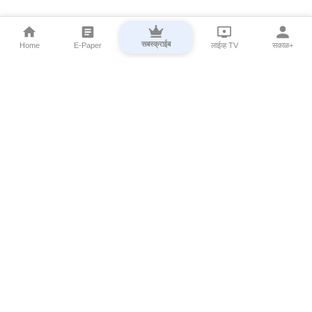
सबस्क्राईब
Home
E-Paper
लाईव्ह TV
सकाळ+
⌄
Marathi News
⌄
About Esakal
⌄
Digital Products