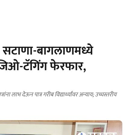
 सटाणा-बागलाणमध्ये
जिओ-टॅगिंग फेरफार,
रांना लाभ देऊन पात्र गरीब विद्यार्थ्यांवर अन्याय; उच्चस्तरीय