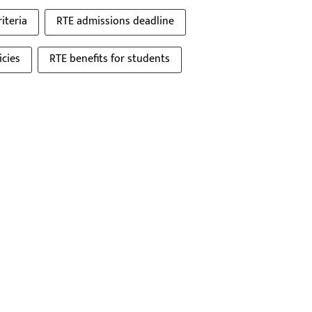
riteria
RTE admissions deadline
icies
RTE benefits for students