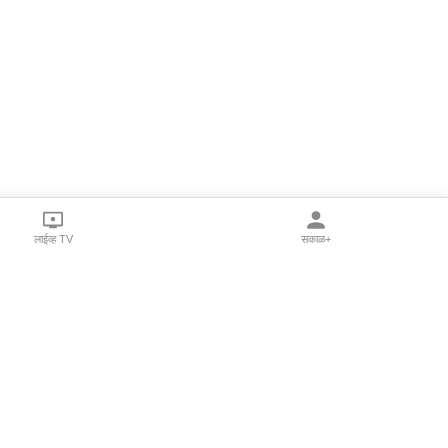
लाईव्ह TV
सकाळ+