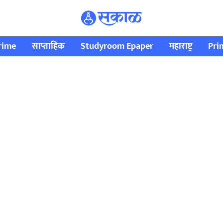
rime
साप्ताहिक
Studyroom Epaper
महाराष्ट्र
Pri