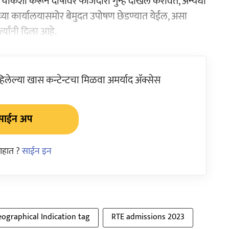
य चौकशी करून दोषींवर फौजदारी गुन्हे दाखल करावेत, अन्यथा
 यांच्या कार्यालयासमोर बेमुदत उपोषण छेडण्यात येईल, असा
यांनी दिला आहे.
ेल्या खास कन्टेन्टचा मिळवा अमर्याद ॲक्सेस
साईन अप
आहात ?
साईन इन
ographical Indication tag
RTE admissions 2023