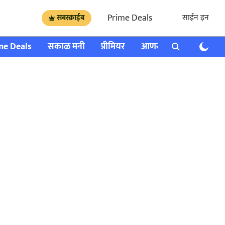
Prime Deals
साईन इन
सबस्क्राईब
me Deals
सकाळ मनी
प्रीमियर
आणखी
राशी भविष्य