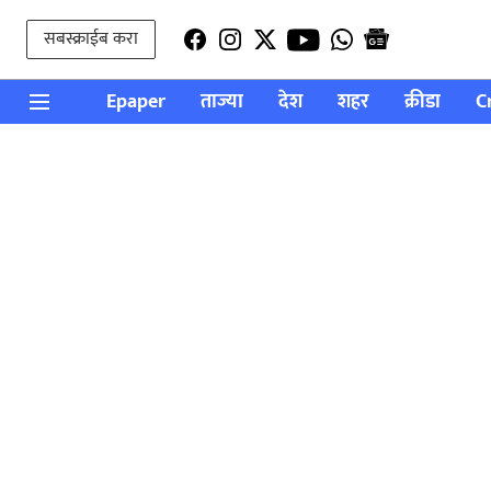
सबस्क्राईब करा
Epaper
ताज्या
देश
शहर
क्रीडा
C