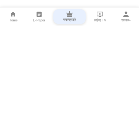
सबस्क्राईब
Home
E-Paper
लाईव्ह TV
सकाळ+
⌄
Marathi News
⌄
About Esakal
⌄
Digital Products