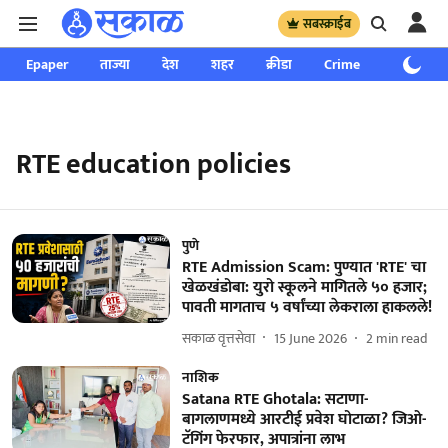
सबस्क्राईब
Epaper
ताज्या
देश
शहर
क्रीडा
Crime
साप्ताहिक
RTE education policies
पुणे
RTE Admission Scam: पुण्यात 'RTE' चा
खेळखंडोबा: युरो स्कूलने मागितले ५० हजार;
पावती मागताच ५ वर्षांच्या लेकराला हाकलले!
सकाळ वृत्तसेवा
15 June 2026
2
min read
नाशिक
Satana RTE Ghotala: सटाणा-
बागलाणमध्ये आरटीई प्रवेश घोटाळा? जिओ-
टॅगिंग फेरफार, अपात्रांना लाभ