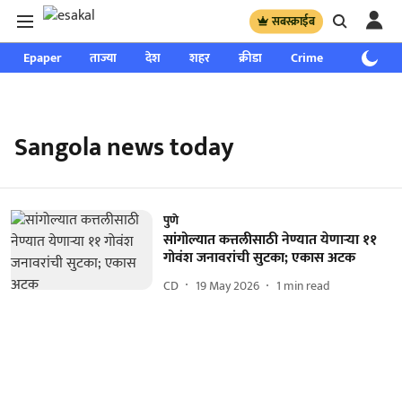
सबस्क्राईब
Epaper
ताज्या
देश
शहर
क्रीडा
Crime
साप्ताहिक
Sangola news today
पुणे
सांगोल्यात कत्तलीसाठी नेण्यात येणाऱ्या ११
गोवंश जनावरांची सुटका; एकास अटक
CD
19 May 2026
1
min read