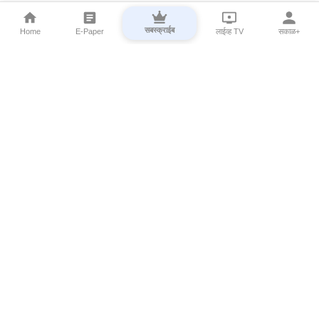
सबस्क्राईब
Home
E-Paper
लाईव्ह TV
सकाळ+
⌄
Marathi News
⌄
About Esakal
⌄
Digital Products
⌄
Sakal Programs