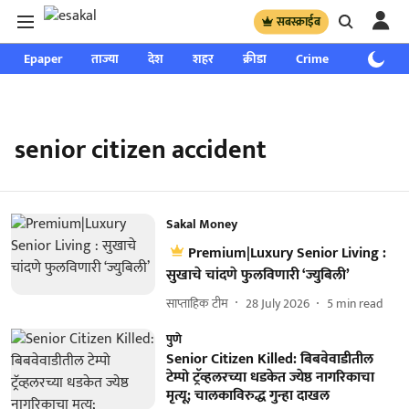
सबस्क्राईब
Epaper
ताज्या
देश
शहर
क्रीडा
Crime
साप्ताहिक
senior citizen accident
Sakal Money
Premium|Luxury Senior Living :
सुखाचे चांदणे फुलविणारी ‘ज्युबिली’
साप्ताहिक टीम
28 July 2026
5
min read
पुणे
Senior Citizen Killed: बिबवेवाडीतील
टेम्पो ट्रॅव्हलरच्या धडकेत ज्येष्ठ नागरिकाचा
मृत्यू; चालकाविरुद्ध गुन्हा दाखल