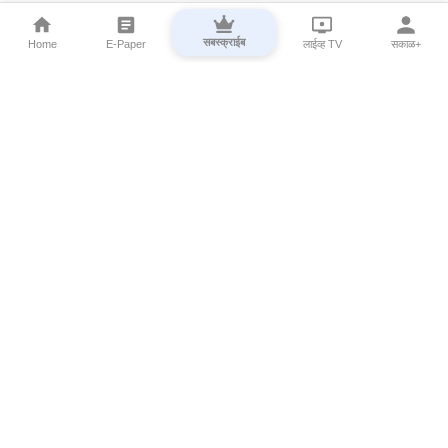
सबस्क्राईब
Home
E-Paper
लाईव्ह TV
सकाळ+
⌄
Marathi News
⌄
About Esakal
⌄
Digital Products
⌄
Sakal Programs