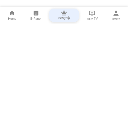
सबस्क्राईब
Home
E-Paper
लाईव्ह TV
सकाळ+
⌄
Marathi News
⌄
About Esakal
⌄
Digital Products