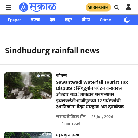
सबस्क्राईब
Epaper
ताज्या
देश
शहर
क्रीडा
Crime
साप्ताहिक
Sindhudurg rainfall news
कोकण
Sawantwadi Waterfall Tourist Tax
Dispute : सिंधुदुर्गात पर्यटन करावरून
जोरदार राडा! सावडाव धबधब्यावर
इचलकरंजी-दाजीपूरच्या 12 पर्यटकांची
स्थानिकांना बेदम मारहाण अन् दगडफेक
सकाळ डिजिटल टीम
23 July 2026
1
min read
महाराष्ट्र बातम्या