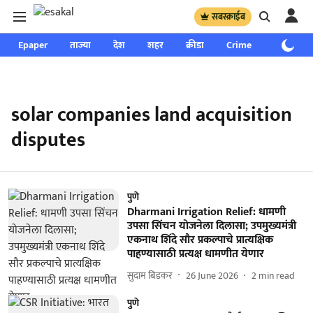
सबस्क्राईब
Epaper
ताज्या
देश
शहर
क्रीडा
Crime
साप्ताहिक
solar companies land acquisition
disputes
पुणे
Dharmani Irrigation Relief: धामणी
उपसा सिंचन योजनेला दिलासा; उपमुख्यमंत्री
एकनाथ शिंदे सौर प्रकल्पाचे प्रात्यक्षिक
पाहण्यासाठी प्रत्यक्ष धामणीत येणार
सुदाम बिडकर
26 June 2026
2
min read
पुणे