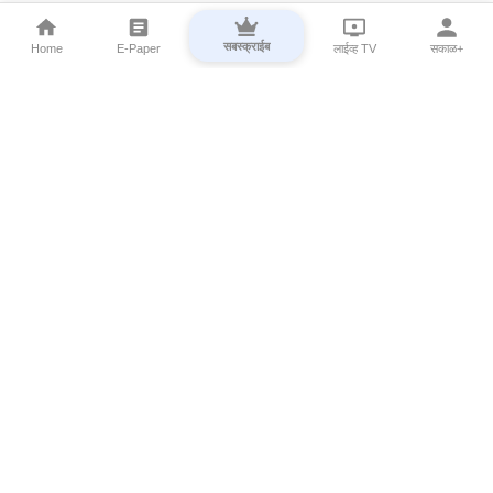
सबस्क्राईब
Home
E-Paper
लाईव्ह TV
सकाळ+
⌄
Marathi News
⌄
About Esakal
⌄
Digital Products
⌄
Sakal Programs